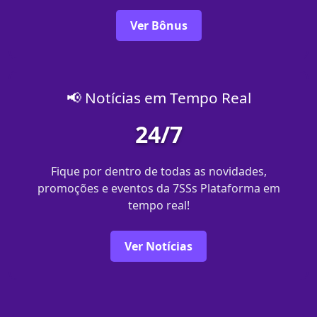
Ver Bônus
📢 Notícias em Tempo Real
24/7
Fique por dentro de todas as novidades,
promoções e eventos da 7SSs Plataforma em
tempo real!
Ver Notícias