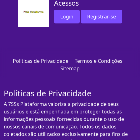
Acessos
Login
Registrar-se
Políticas de Privacidade
Termos e Condições
Sitemap
Políticas de Privacidade
A 7SSs Plataforma valoriza a privacidade de seus
usuários e está empenhada em proteger todas as
informações pessoais fornecidas durante o uso de
nossos canais de comunicação. Todos os dados
coletados são utilizados exclusivamente para fins de