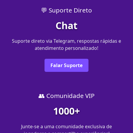
💬 Suporte Direto
Chat
Suporte direto via Telegram, respostas rápidas e
atendimento personalizado!
Falar Suporte
👥 Comunidade VIP
1000+
Junte-se a uma comunidade exclusiva de