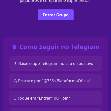
jogadores e compartilhe experiências!
Entrar Grupo
📱 Como Seguir no Telegram
📱 Baixe o app Telegram no seu dispositivo
🔍 Procure por "@7SSs PlataformaOficial"
👆 Toque em "Entrar" ou "Join"