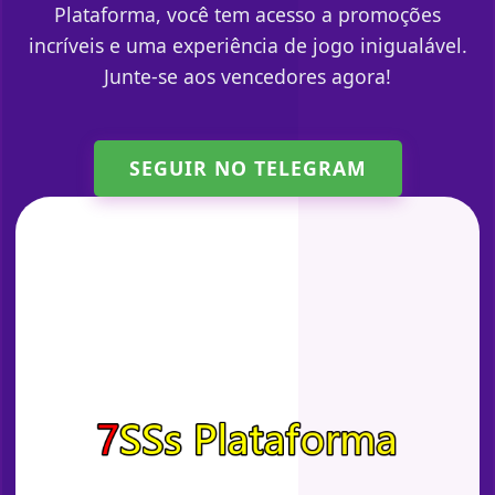
Plataforma, você tem acesso a promoções
incríveis e uma experiência de jogo inigualável.
Junte-se aos vencedores agora!
SEGUIR NO TELEGRAM