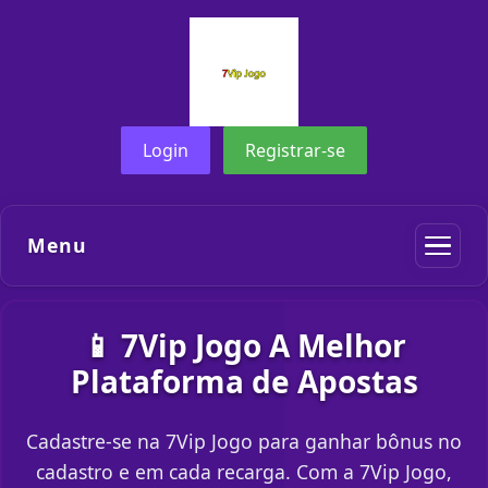
Login
Registrar-se
Menu
📱 7Vip Jogo A Melhor
Plataforma de Apostas
Cadastre-se na 7Vip Jogo para ganhar bônus no
cadastro e em cada recarga. Com a 7Vip Jogo,