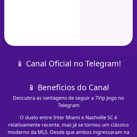
📱 Canal Oficial no Telegram!
📱 Benefícios do Canal
Descubra as vantagens de seguir a 7Vip Jogo no
Telegram
O duelo entre Inter Miami e Nashville SC é
relativamente recente, mas já se tornou um clássico
moderno da MLS. Desde que ambos ingressaram na