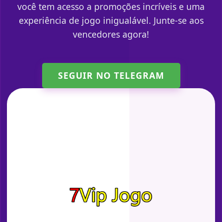
você tem acesso a promoções incríveis e uma
experiência de jogo inigualável. Junte-se aos
vencedores agora!
SEGUIR NO TELEGRAM